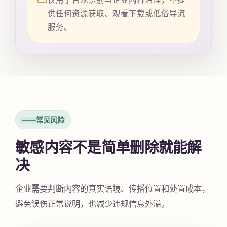
供任何资源获取、观看下载或低俗导流
服务。
常见风险
敏感内容不是简单删除就能解
决
企业需要判断内容的真实语境、传播位置和处置成本，
避免误伤正常说明，也减少违规信息外溢。