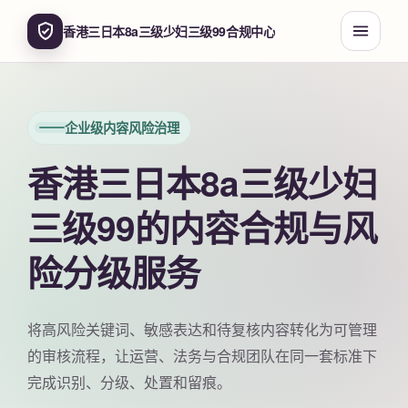
香港三日本8a三级少妇三级99合规中心
企业级内容风险治理
香港三日本8a三级少妇
三级99的内容合规与风
险分级服务
将高风险关键词、敏感表达和待复核内容转化为可管理
的审核流程，让运营、法务与合规团队在同一套标准下
完成识别、分级、处置和留痕。