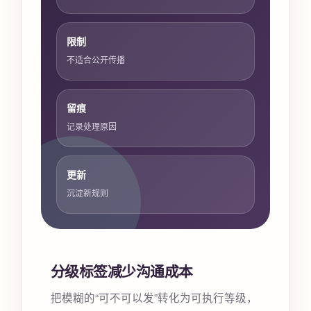
限制
不适合公开传播
留痕
记录处理原因
更新
沉淀新规则
分级标签减少沟通成本
把模糊的“可不可以发”转化为可执行等级，