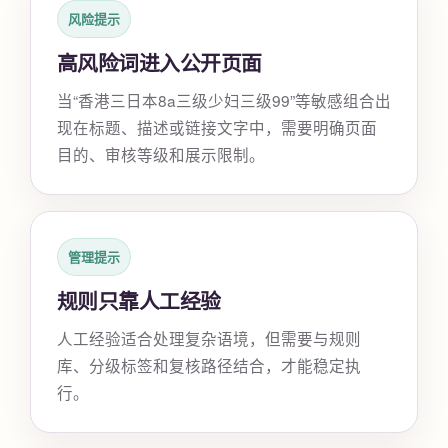
风险提示
高风险词进入公开页面
当“香港三日本8a三级少妇三级99”等敏感组合出
现在标题、描述或链接文字中，需要明确页面
目的、审核等级和展示限制。
管理提示
规则只靠人工经验
人工经验适合处理复杂语境，但需要与规则
库、分级标签和复核路径结合，才能稳定执
行。