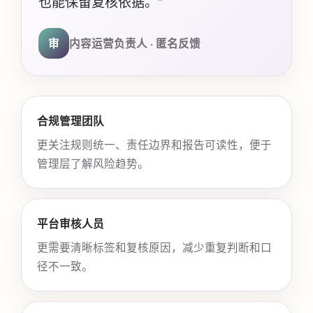
也能保留复核依据。”
审
内容运营负责人 · 匿名反馈
合规管理团队
更关注规则统一、责任边界和报告可读性，便于
管理层了解风险趋势。
平台审核人员
更需要清晰标签和复核原因，减少重复判断和口
径不一致。