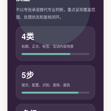
不以夸张承诺替代专业判断，重点呈现覆盖范
围、处理状态和复核闭环。
4类
标题、正文、标签、互动内容场景
5步
提交、配置、识别、复核、报告