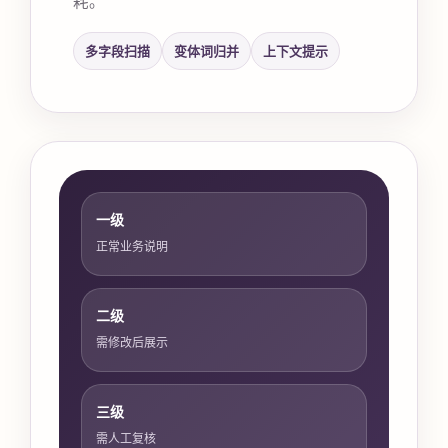
多字段扫描
变体词归并
上下文提示
一级
正常业务说明
二级
需修改后展示
三级
需人工复核