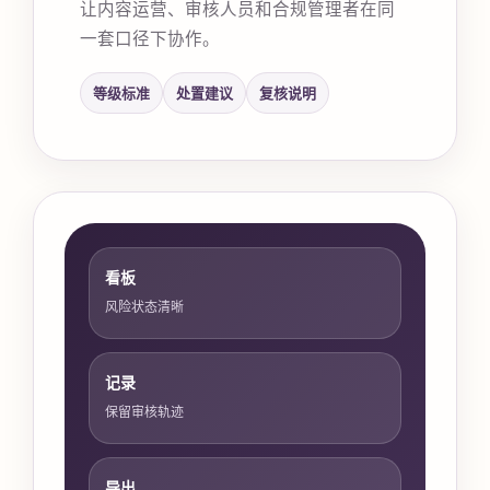
让内容运营、审核人员和合规管理者在同
一套口径下协作。
等级标准
处置建议
复核说明
看板
风险状态清晰
记录
保留审核轨迹
导出