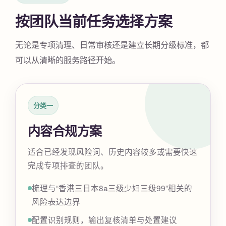
按团队当前任务选择方案
无论是专项清理、日常审核还是建立长期分级标准，都
可以从清晰的服务路径开始。
分类一
内容合规方案
适合已经发现风险词、历史内容较多或需要快速
完成专项排查的团队。
梳理与“香港三日本8a三级少妇三级99”相关的
风险表达边界
配置识别规则，输出复核清单与处置建议