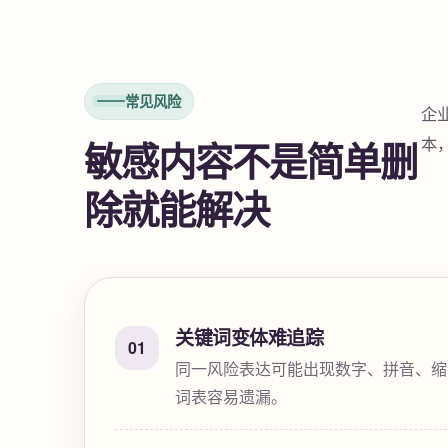
常见风险
企
本
敏感内容不是简单删
除就能解决
关键词变体难追踪
01
同一风险表达可能出现数字、拼音、缩
词表容易遗漏。