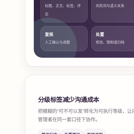
标题、正文、标签、评
风险词与语义关系
论
复核
处置
人工确认与调整
修改、限制或归档
分级标签减少沟通成本
把模糊的“可不可以发”转化为可执行等级，
管理者在同一套口径下协作。