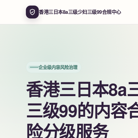
香港三日本8a三级少妇三级99合规中心
企业级内容风险治理
香港三日本8a
三级99的内容
险分级服务