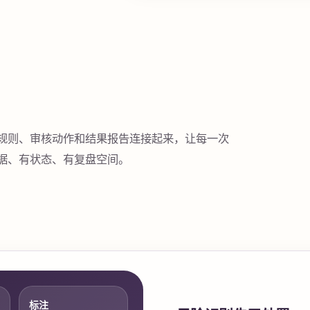
规则、审核动作和结果报告连接起来，让每一次
据、有状态、有复盘空间。
标注