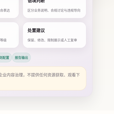
语境判断
合表达
区分业务说明、合规讨论与违规导向
处置建议
等级
保留、修改、限制展示或人工复审
则配置
报告输出
企业内容治理，不提供任何资源获取、观看下
。