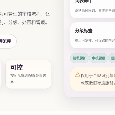
词表命中
识别高风险词、变体词与组
为可管理的审核流程，让
别、分级、处置和留痕。
分级标签
输出可复核、可追踪的内容
理流程
隐私保护
审核留痕
规
可控
仅用于合规识别与
按团队规则配置处置边
界
载或低俗导流服务