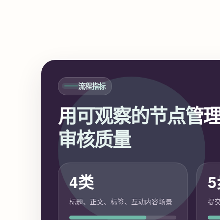
流程指标
用可观察的节点管
审核质量
4类
5
标题、正文、标签、互动内容场景
提