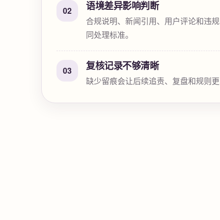
语境差异影响判断
02
合规说明、新闻引用、用户评论和违规
同处理标准。
复核记录不够清晰
03
缺少留痕会让后续追责、复盘和规则更