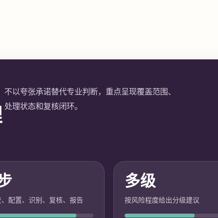
不以夸张承诺替代专业判断，重点呈现覆盖范围、
处理状态和复核闭环。
理
步
多级
交、配置、识别、复核、报告
按风险程度给出分级建议