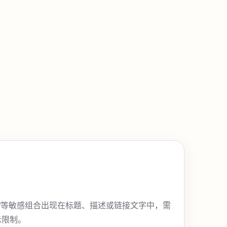
9”等敏感组合出现在标题、描述或链接文字中，需
示限制。